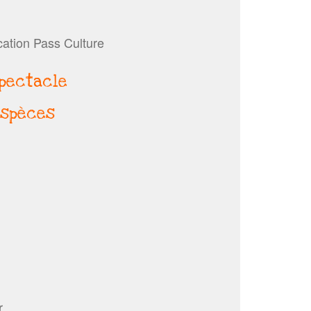
cation Pass Culture
spectacle
 Espèces
r