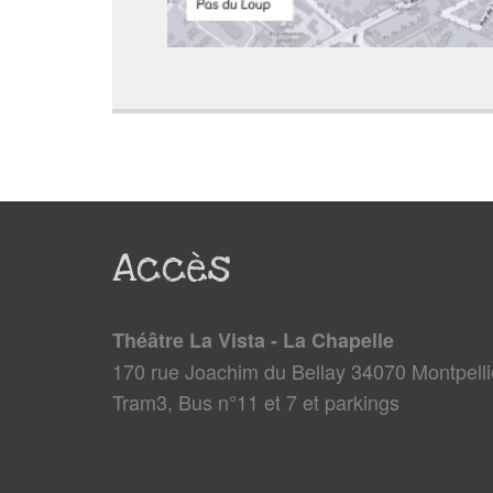
Accès
Théâtre La Vista - La Chapelle
170 rue Joachim du Bellay 34070 Montpelli
Tram3, Bus n°11 et 7 et parkings