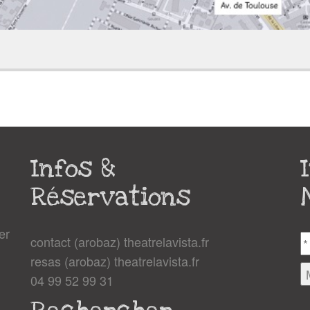
Infos &
Réservations
er
contact (arobaz) theatrelavista.fr
resas (arobaz) theatrelavista.fr
04 99 52 99 31