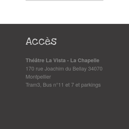
Accès
Théâtre La Vista - La Chapelle
170 rue Joachim du Bellay 34070
Montpellier
Tram3, Bus n°11 et 7 et parkings