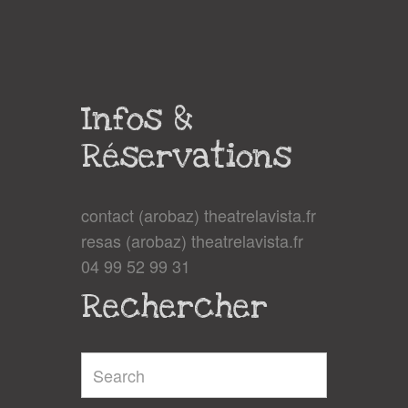
Infos &
Réservations
contact (arobaz) theatrelavista.fr
resas (arobaz) theatrelavista.fr
04 99 52 99 31
Rechercher