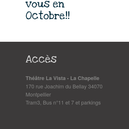
vous en
Octobre!!
Accès
Théâtre La Vista - La Chapelle
170 rue Joachim du Bellay 34070
Montpellier
Tram3, Bus n°11 et 7 et parkings